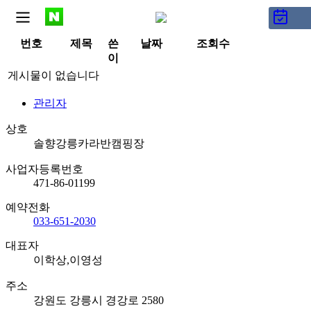
공지사항
글
번호
제목
쓴
날짜
조회수
이
게시물이 없습니다
관리자
상호
솔향강릉카라반캠핑장
사업자등록번호
471-86-01199
예약전화
033-651-2030
대표자
이학상,이영성
주소
강원도 강릉시 경강로 2580