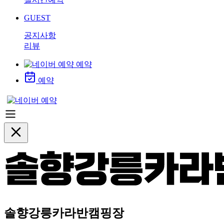
GUEST
공지사항
리뷰
예약
예약
솔향강릉카라반캠핑장