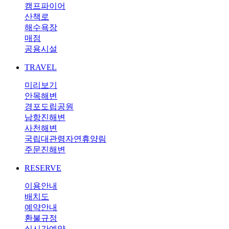
캠프파이어
산책로
해수욕장
매점
공용시설
TRAVEL
미리보기
안목해변
경포도립공원
남항진해변
사천해변
국립대관령자연휴양림
주문진해변
RESERVE
이용안내
배치도
예약안내
환불규정
실시간예약